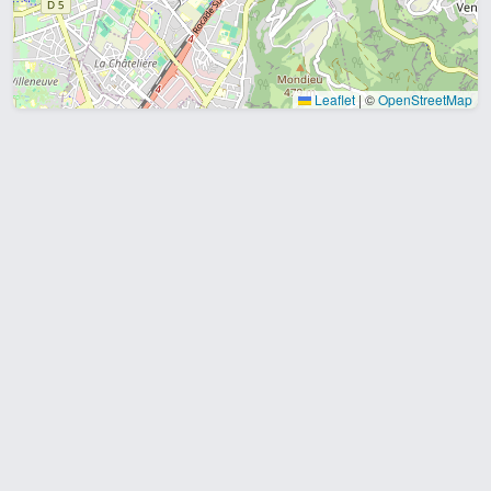
Leaflet
|
©
OpenStreetMap