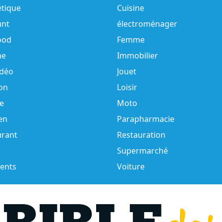
tique
Cuisine
unt
électroménager
ood
Femme
e
Immobilier
idéo
Jouet
on
Loisir
e
Moto
en
Parapharmacie
urant
Restauration
Supermarché
ents
Voiture