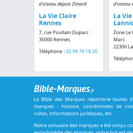
d'oiseau depuis Dinard
d'oiseau 
La Vie Claire
La Vie
Rennes
Lanni
7, rue Poullain Duparc
Zone Le 
35000 Rennes
Marc
22300 L
Téléphone :
02 99 79 18 30
Téléphon
Bible-Marques
.fr
La Bible des Marques répertorie toutes i
marques : histoire, coordonnées de cont
cultes, informations juridiques, etc.
Notre annuaire des marques a été conçu c
encyclopédie des marques, notre but est de