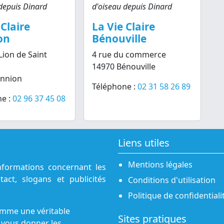
depuis Dinard
d'oiseau depuis Dinard
 Claire
La Vie Claire
on
Bénouville
Lion de Saint
4 rue du commerce
14970 Bénouville
annion
Téléphone :
02 31 58 26 89
e :
02 96 37 45 08
Liens utiles
Mentions légales
nformations concernant les
act, slogans et publicités
Conditions d'utilisation
Politique de confidentiali
omme une véritable
Sites pratiques
 vous donner les