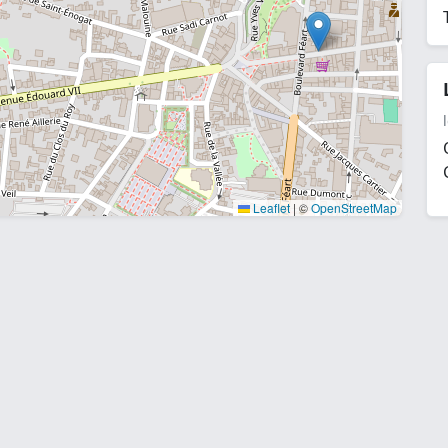
Leaflet
|
©
OpenStreetMap