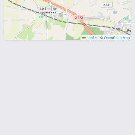
Leaflet
|
©
OpenStreetMap