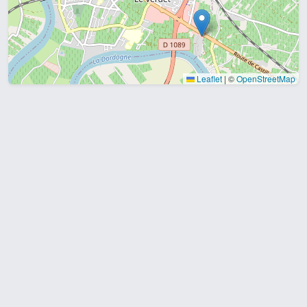
Leaflet
|
©
OpenStreetMap