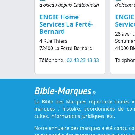
d'oiseau depuis Châteaudun
d'oiseau
ENGIE Home
ENGIE
Services La Ferté-
Servic
Bernard
28 aven
4 Rue Thiers
Schuma
72400 La Ferté-Bernard
41000 Bl
Téléphone :
02 43 23 13 33
Téléphon
Bible-Marques
.fr
La Bible des Marques répertorie toutes i
marques : histoire, coordonnées de cont
cultes, informations juridiques, etc.
Notre annuaire des marques a été conçu c