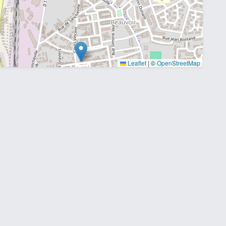
Leaflet
|
©
OpenStreetMap