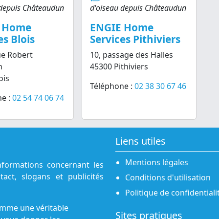
 depuis Châteaudun
d'oiseau depuis Châteaudun
 Home
ENGIE Home
es Blois
Services Pithiviers
ue Robert
10, passage des Halles
n
45300 Pithiviers
ois
Téléphone :
02 38 30 67 46
e :
02 54 74 06 74
Liens utiles
Mentions légales
nformations concernant les
act, slogans et publicités
Conditions d'utilisation
Politique de confidentiali
omme une véritable
Sites pratiques