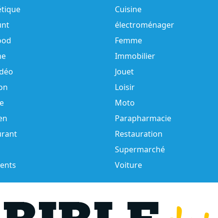
tique
Cuisine
unt
électroménager
ood
Femme
e
Immobilier
idéo
Jouet
on
Loisir
e
Moto
en
Parapharmacie
urant
Restauration
Supermarché
ents
Voiture