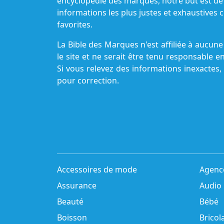
encyclopédie des marques, notre but est de
informations les plus justes et exhaustive
favorites.
La Bible des Marques n'est affiliée à aucu
le site et ne serait être tenu responsable e
Si vous relevez des informations inexactes,
pour correction.
Accessoires de mode
Agenc
Assurance
Audio
Beauté
Bébé
Boisson
Bricol