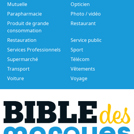
Mutuelle
Opticien
Parapharmacie
Photo / vidéo
Produit de grande
Restaurant
consommation
Restauration
Service public
Services Professionnels
Sport
Supermarché
Télécom
Transport
Vêtements
Voiture
Voyage