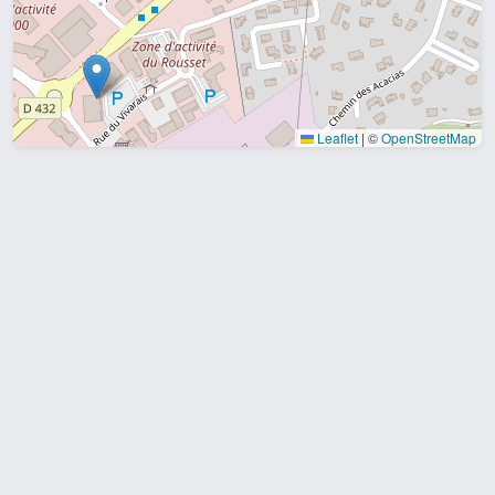
Leaflet
|
©
OpenStreetMap