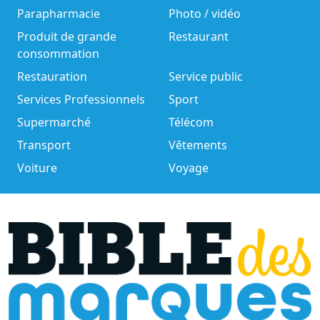
Parapharmacie
Photo / vidéo
Produit de grande
Restaurant
consommation
Restauration
Service public
Services Professionnels
Sport
Supermarché
Télécom
Transport
Vêtements
Voiture
Voyage