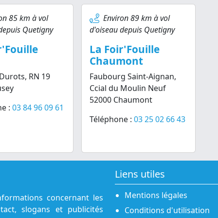
on 85 km à vol
Environ 89 km à vol
depuis Quetigny
d'oiseau depuis Quetigny
r'Fouille
La Foir'Fouille
Chaumont
Durots, RN 19
Faubourg Saint-Aignan,
usey
Ccial du Moulin Neuf
52000 Chaumont
e :
03 84 96 09 61
Téléphone :
03 25 02 66 43
Liens utiles
Mentions légales
nformations concernant les
act, slogans et publicités
Conditions d'utilisation