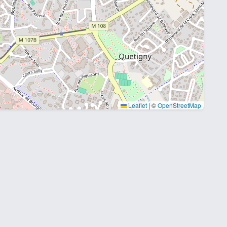
Leaflet
|
©
OpenStreetMap