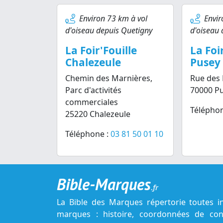
Environ 73 km à vol
Envir
d'oiseau depuis Quetigny
d'oiseau 
La Foir'Fouille
La Foi
Chalezeule
Pusey
Chemin des Marnières,
Rue des 
Parc d'activités
70000 P
commerciales
Téléphon
25220 Chalezeule
Téléphone :
03 81 50 01 10
Bible-Marques
.fr
La Bible des Marques répertorie toutes i
marques : histoire, coordonnées de cont