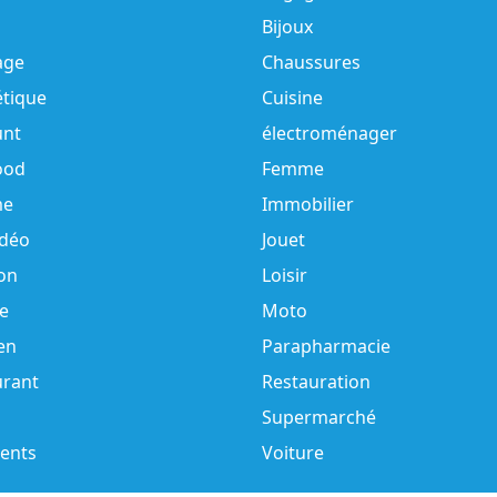
Bijoux
age
Chaussures
tique
Cuisine
unt
électroménager
ood
Femme
e
Immobilier
idéo
Jouet
on
Loisir
e
Moto
en
Parapharmacie
urant
Restauration
Supermarché
ents
Voiture