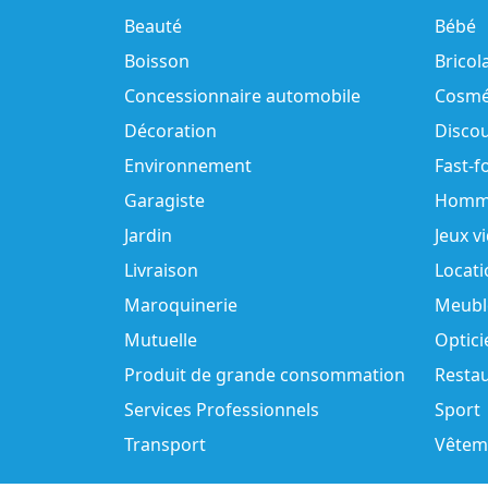
Beauté
Bébé
Boisson
Bricol
Concessionnaire automobile
Cosmé
Décoration
Disco
Environnement
Fast-f
Garagiste
Homm
Jardin
Jeux v
Livraison
Locati
Maroquinerie
Meubl
Mutuelle
Optici
Produit de grande consommation
Resta
Services Professionnels
Sport
Transport
Vêtem