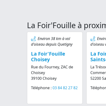
La Foir'Fouille à prox
Environ 38 km à vol
Envir
d'oiseau depuis Quetigny
d'oiseau 
La Foir'Fouille
La Foi
Choisey
Saint
Rue du Fourney, ZAC de
La Tréso
Choisey
Commerci
39100 Choisey
52200 S
Téléphone :
03 84 82 27 82
Téléphon