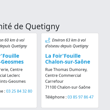
imité de Quetigny
on 60 km à vol
Environ 63 km à vol
depuis Quetigny
d'oiseau depuis Quetigny
r'Fouille
La Foir'Fouille
s-Geosmes
Chalon-sur-Saône
rerie, Centre
Rue Thomas Dumorey,
al Leclerc
Centre Commercial
aints-Geosmes
Carrefour
71100 Chalon-sur-Saône
e :
03 25 84 32 80
Téléphone :
03 85 97 86 47