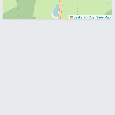
Leaflet
|
©
OpenStreetMap