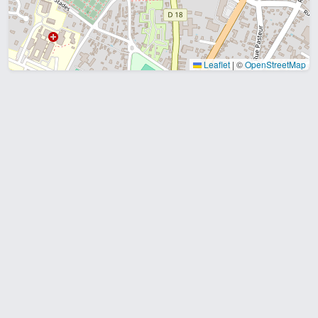
Leaflet
|
©
OpenStreetMap