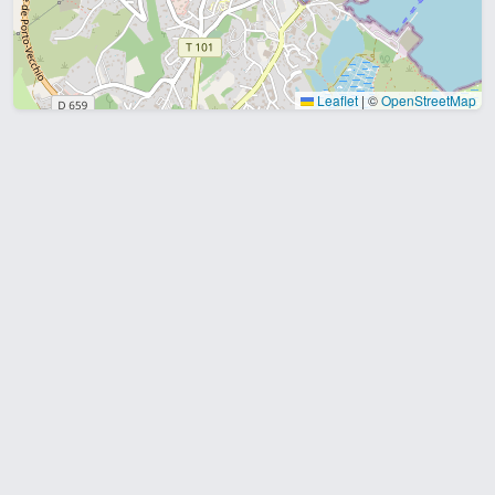
Leaflet
|
©
OpenStreetMap