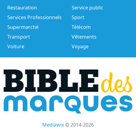
Restauration
Service public
Services Professionnels
Sport
Supermarché
Télécom
Transport
Vêtements
Voiture
Voyage
Mediawix
© 2014-2026