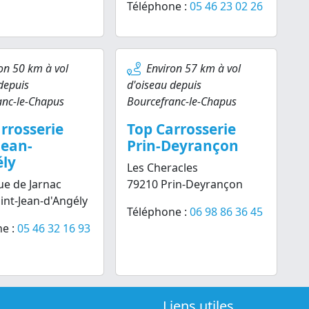
Téléphone :
05 46 23 02 26
on 50 km à vol
Environ 57 km à vol
depuis
d'oiseau depuis
anc-le-Chapus
Bourcefranc-le-Chapus
rrosserie
Top Carrosserie
Jean-
Prin-Deyrançon
ély
Les Cheracles
ue de Jarnac
79210 Prin-Deyrançon
int-Jean-d'Angély
Téléphone :
06 98 86 36 45
e :
05 46 32 16 93
Liens utiles