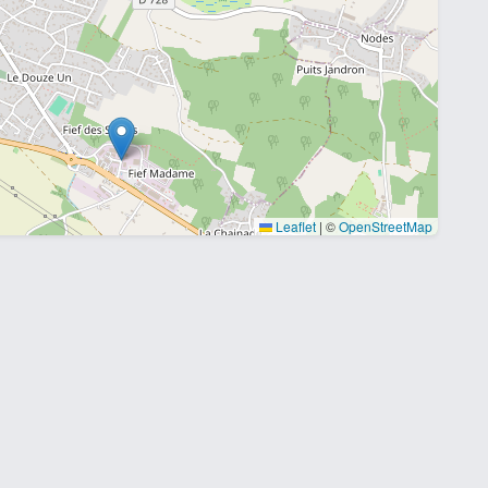
Leaflet
|
©
OpenStreetMap