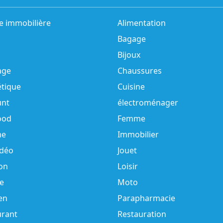
e immobilière
Alimentation
Bagage
Bijoux
age
Chaussures
tique
Cuisine
unt
électroménager
ood
Femme
e
Immobilier
idéo
Jouet
on
Loisir
e
Moto
en
Parapharmacie
urant
Restauration