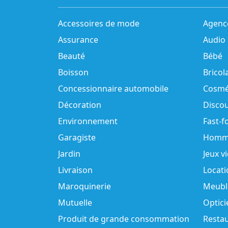
Accessoires de mode
Agenc
Assurance
Audio
Beauté
Bébé
Boisson
Bricol
Concessionnaire automobile
Cosmé
Décoration
Disco
Environnement
Fast-f
Garagiste
Homm
Jardin
Jeux v
Livraison
Locati
Maroquinerie
Meubl
Mutuelle
Optici
Produit de grande consommation
Resta