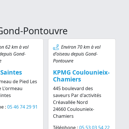
 Gond-Pontouvre
on 62 km à vol
Environ 70 km à vol
 depuis Gond-
d'oiseau depuis Gond-
e
Pontouvre
Saintes
KPMG Coulounieix-
Chamiers
meau de Pied Les
e L'ormeau
445 boulevard des
intes
saveurs Par d'activités
Créavallée Nord
e :
05 46 74 29 91
24660 Coulounieix-
Chamiers
Téléphone :
05 53 03 54 22