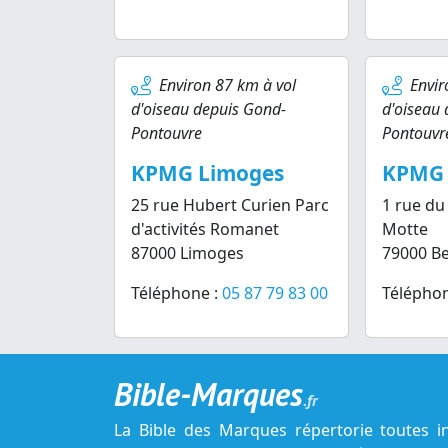
Environ 87 km à vol
Envir
d'oiseau depuis Gond-
d'oiseau
Pontouvre
Pontouvr
KPMG Limoges
KPMG 
25 rue Hubert Curien Parc
1 rue du
d'activités Romanet
Motte
87000 Limoges
79000 Be
Téléphone :
05 87 79 83 00
Téléphon
Bible-Marques
.fr
La Bible des Marques répertorie toutes i