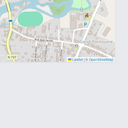
Leaflet
|
©
OpenStreetMap