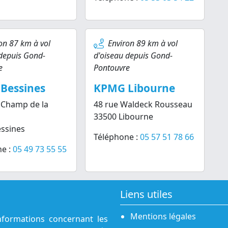
on 87 km à vol
Environ 89 km à vol
 depuis Gond-
d'oiseau depuis Gond-
e
Pontouvre
Bessines
KPMG Libourne
 Champ de la
48 rue Waldeck Rousseau
33500 Libourne
ssines
Téléphone :
05 57 51 78 66
e :
05 49 73 55 55
Liens utiles
Mentions légales
nformations concernant les