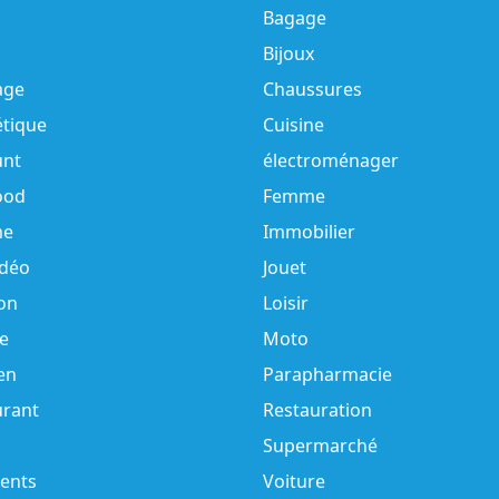
Bagage
Bijoux
age
Chaussures
tique
Cuisine
unt
électroménager
ood
Femme
e
Immobilier
idéo
Jouet
on
Loisir
e
Moto
en
Parapharmacie
urant
Restauration
Supermarché
ents
Voiture