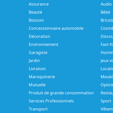
Assurance
Audio
Beauté
Bébé
Boisson
Bricol
Concessionnaire automobile
Cosmé
Décoration
Disco
Environnement
Fast-f
Garagiste
Homm
Jardin
Jeux v
Livraison
Locati
Maroquinerie
Meubl
Mutuelle
Optici
Produit de grande consommation
Resta
Services Professionnels
Sport
Transport
Vêtem