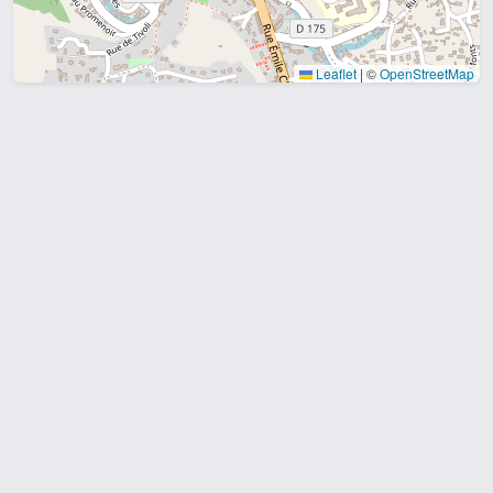
Leaflet
|
©
OpenStreetMap