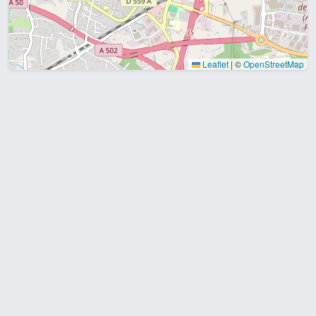
Leaflet
|
©
OpenStreetMap