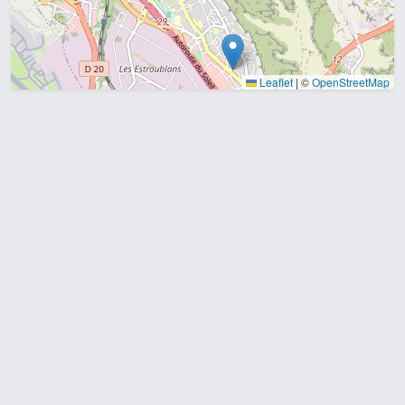
Leaflet
|
©
OpenStreetMap