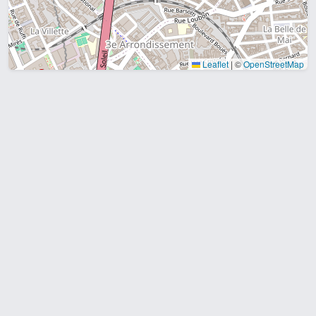
Leaflet
|
©
OpenStreetMap