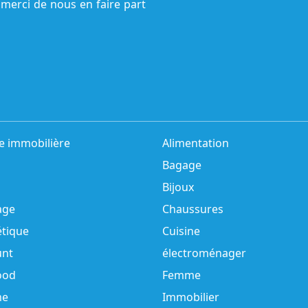
 merci de nous en faire part
e immobilière
Alimentation
Bagage
Bijoux
age
Chaussures
tique
Cuisine
unt
électroménager
ood
Femme
e
Immobilier