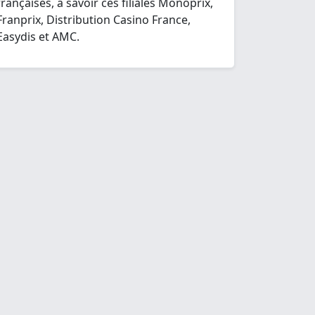
françaises, à savoir ces filiales Monoprix,
Franprix, Distribution Casino France,
Easydis et AMC.