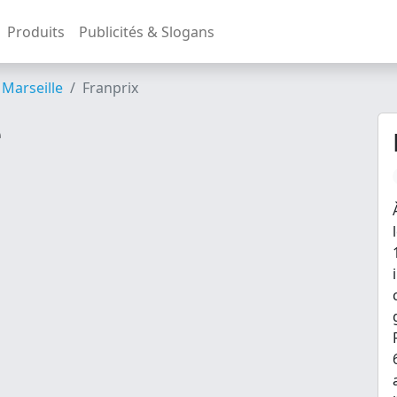
Produits
Publicités & Slogans
Marseille
Franprix
e