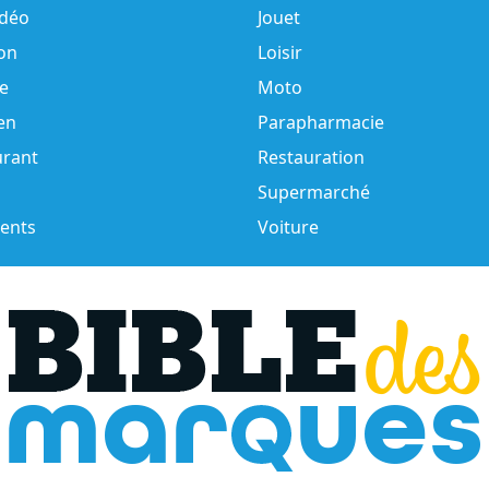
idéo
Jouet
on
Loisir
e
Moto
en
Parapharmacie
urant
Restauration
Supermarché
ents
Voiture