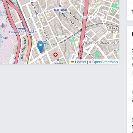
Leaflet
|
©
OpenStreetMap