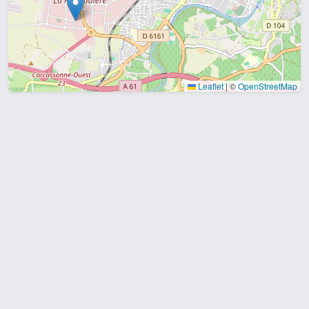
Leaflet
|
©
OpenStreetMap