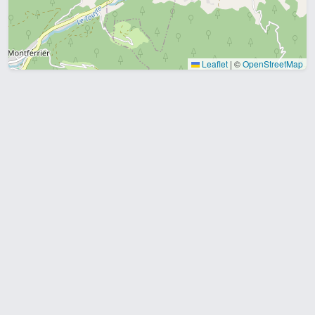
Leaflet
|
©
OpenStreetMap