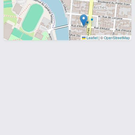
Leaflet
|
©
OpenStreetMap