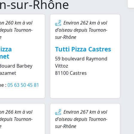
on-sur-Rhône
on 260 km à vol
Environ 262 km à vol
depuis Tournon-
d'oiseau depuis Tournon-
e
sur-Rhône
Pizza
Tutti Pizza Castres
met
59 boulevard Raymond
douard Barbey
Vittoz
azamet
81100 Castres
e :
05 63 50 45 81
on 266 km à vol
Environ 267 km à vol
depuis Tournon-
d'oiseau depuis Tournon-
e
sur-Rhône