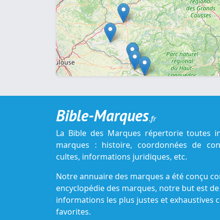
Bible-Marques
.fr
La Bible des Marques répertorie toutes i
marques : histoire, coordonnées de cont
cultes, informations juridiques, etc.
Notre annuaire des marques a été conçu c
encyclopédie des marques, notre but est de
informations les plus justes et exhaustive
favorites.