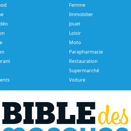
ood
Femme
e
Immobilier
idéo
Jouet
on
Loisir
e
Moto
en
Parapharmacie
urant
Restauration
Supermarché
ents
Voiture