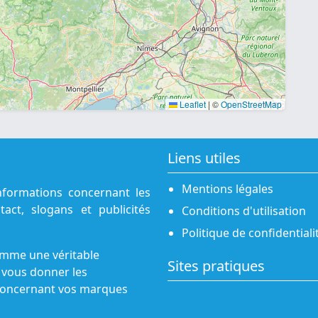
Leaflet
|
©
OpenStreetMap
Liens utiles
Mentions légales
nformations concernant les
act, slogans et publicités
Conditions d'utilisation
Politique de confidentiali
omme une véritable
Sites pratiques
 vous donner les
s concernant vos marques