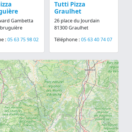
Pizza
Tutti Pizza
guière
Graulhet
evard Gambetta
26 place du Jourdain
abruguière
81300 Graulhet
×
Tournon-sur-Rhône
e :
05 63 75 98 02
Téléphone :
05 63 40 74 07