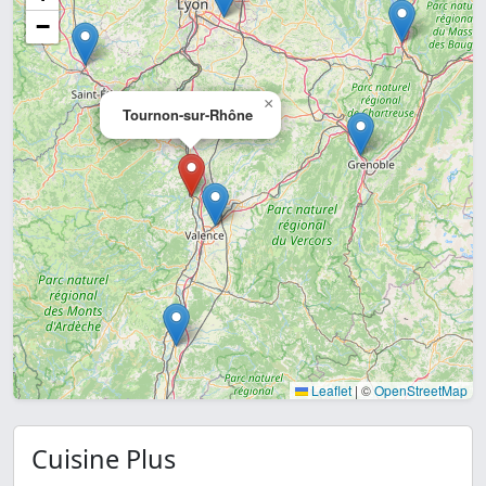
−
×
Tournon-sur-Rhône
Leaflet
|
©
OpenStreetMap
Cuisine Plus