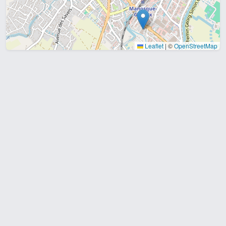
Leaflet
|
©
OpenStreetMap