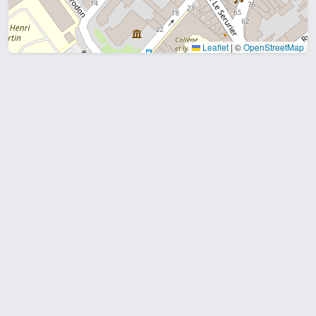
Leaflet
|
©
OpenStreetMap