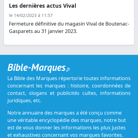
Les dernières actus Vival
le 14/02/2023 à 11:57
Fermeture définitive du magasin Vival de Boutenac-
Gasparets au 31 janvier 2023.
Bible-Marques
.fr
La Bible des Marques répertorie toutes informations
concernant les marques : histoire, coordonnées de
contact, slogans et publicités cultes, informations
juridiques, etc.
Notre annuaire des marques a été conçu comme
une véritable encyclopédie des marques, notre but
est de vous donner les informations les plus justes
et exhaustives concernant vos marques favorites.