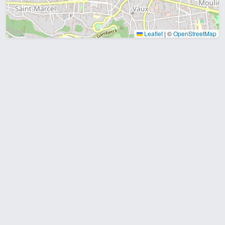
Leaflet
|
©
OpenStreetMap