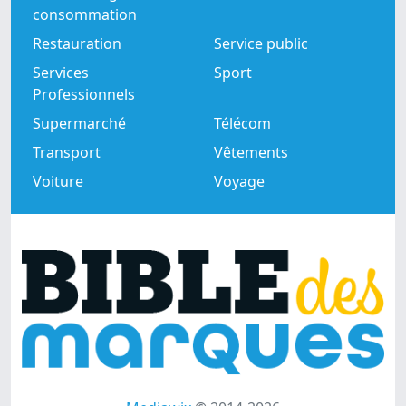
consommation
Restauration
Service public
Services
Sport
Professionnels
Supermarché
Télécom
Transport
Vêtements
Voiture
Voyage