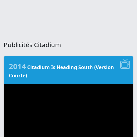
Publicités Citadium
2014
Citadium Is Heading South (Version
Courte)