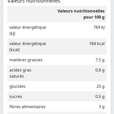
Valeurs nutritionnelles
Valeurs nutritionnelles
pour 100 g
valeur énergétique
769 kJ
(kJ)
valeur énergétique
184 kcal
(kcal)
matières grasses
7.5 g
acides gras
0.6 g
saturés
glucides
25 g
sucres
0.5 g
fibres alimentaires
3 g