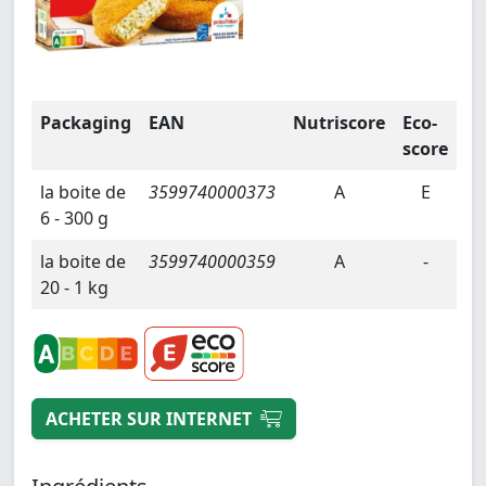
Packaging
EAN
Nutriscore
Eco-
score
la boite de
3599740000373
A
E
6 - 300 g
la boite de
3599740000359
A
-
20 - 1 kg
ACHETER SUR INTERNET