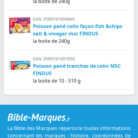
la boite de 240g
EAN 3599741004660
Poisson pané colin façon fish &chips
salt & vinegar msc FINDUS
la boite de 240g
EAN 3599741001850
Poisson pané tranches de colin MSC
FINDUS
la boite de 10 - 510 g
Bible-Marques
.fr
La Bible des Marques répertorie toutes informations
concernant les marques : histoire, coordonnées de