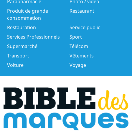
Parapharmacie
Photo / vidéo
Produit de grande
Restaurant
consommation
Restauration
Service public
Services Professionnels
Sport
Supermarché
Télécom
Transport
Vêtements
Voiture
Voyage