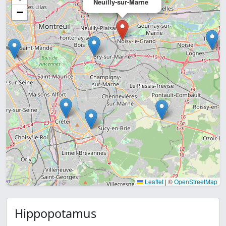
Neuilly-sur-Marne
−
Leaflet
|
©
OpenStreetMap
Hippopotamus