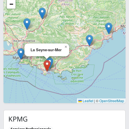
−
×
La Seyne-sur-Mer
Leaflet
|
©
OpenStreetMap
KPMG