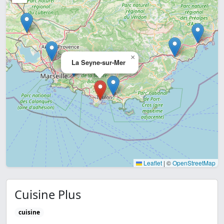
×
La Seyne-sur-Mer
Leaflet
|
©
OpenStreetMap
Cuisine Plus
cuisine