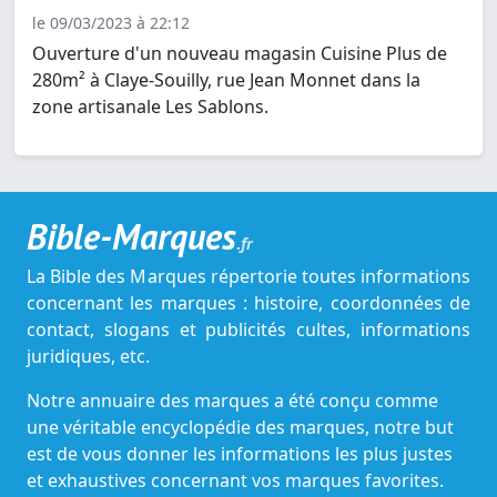
le 09/03/2023 à 22:12
Ouverture d'un nouveau magasin Cuisine Plus de
280m² à Claye-Souilly, rue Jean Monnet dans la
zone artisanale Les Sablons.
Bible-Marques
.fr
La Bible des Marques répertorie toutes informations
concernant les marques : histoire, coordonnées de
contact, slogans et publicités cultes, informations
juridiques, etc.
Notre annuaire des marques a été conçu comme
une véritable encyclopédie des marques, notre but
est de vous donner les informations les plus justes
et exhaustives concernant vos marques favorites.