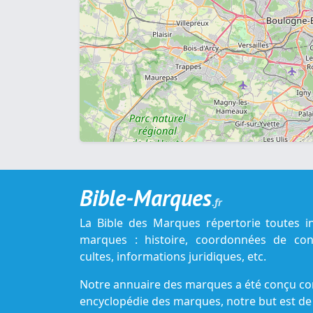
Bible-Marques
.fr
La Bible des Marques répertorie toutes i
marques : histoire, coordonnées de cont
cultes, informations juridiques, etc.
Notre annuaire des marques a été conçu c
encyclopédie des marques, notre but est de