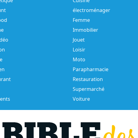
tique
Cuisine
unt
électroménager
ood
Femme
e
Immobilier
idéo
Jouet
on
Loisir
e
Moto
en
Parapharmacie
urant
Restauration
Supermarché
ents
Voiture