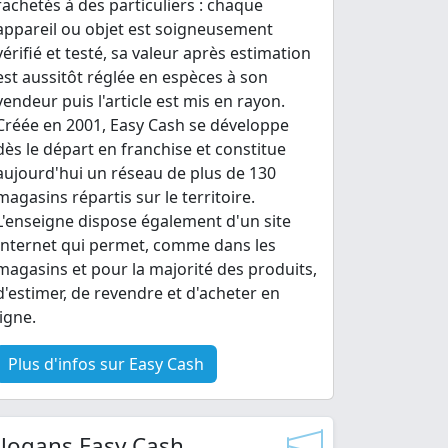
rachetés à des particuliers : chaque
appareil ou objet est soigneusement
vérifié et testé, sa valeur après estimation
est aussitôt réglée en espèces à son
vendeur puis l'article est mis en rayon.
Créée en 2001, Easy Cash se développe
dès le départ en franchise et constitue
aujourd'hui un réseau de plus de 130
magasins répartis sur le territoire.
L'enseigne dispose également d'un site
Internet qui permet, comme dans les
magasins et pour la majorité des produits,
d'estimer, de revendre et d'acheter en
ligne.
Plus d'infos sur Easy Cash
Slogans Easy Cash