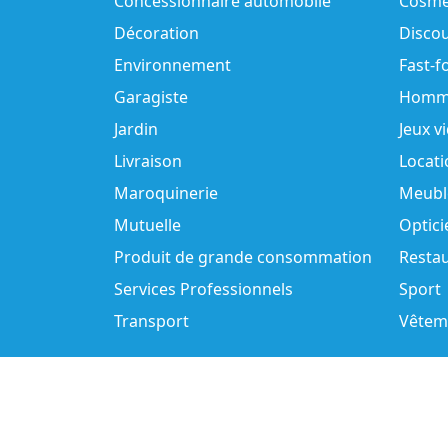
Concessionnaire automobile
Cosmé
Décoration
Disco
Environnement
Fast-f
Garagiste
Homm
Jardin
Jeux v
Livraison
Locati
Maroquinerie
Meubl
Mutuelle
Optici
Produit de grande consommation
Resta
Services Professionnels
Sport
Transport
Vêtem