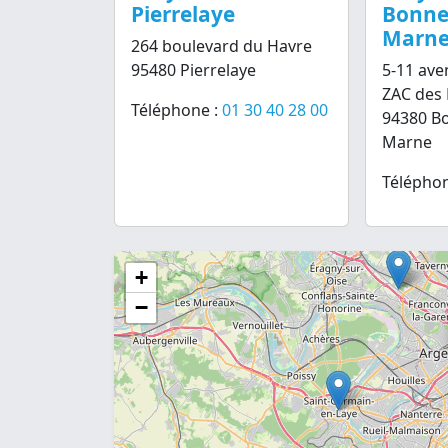
Pierrelaye
Bonneu
Marn
264 boulevard du Havre
95480 Pierrelaye
5-11 ave
ZAC des 
Téléphone :
01 30 40 28 00
94380 Bo
Marne
Téléphon
+
−