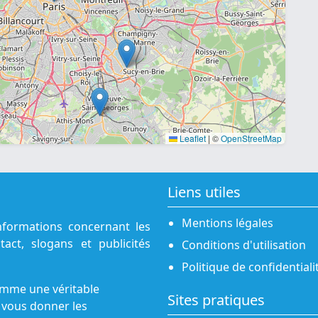
Leaflet
|
©
OpenStreetMap
Liens utiles
Mentions légales
nformations concernant les
act, slogans et publicités
Conditions d'utilisation
Politique de confidentiali
omme une véritable
Sites pratiques
 vous donner les