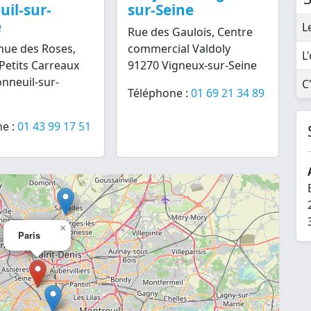
il-sur-
sur-Seine
e
L
Rue des Gaulois, Centre
nue des Roses,
commercial Valdoly
L
Petits Carreaux
91270 Vigneux-sur-Seine
nneuil-sur-
C
Téléphone :
01 69 21 34 89
e :
01 43 99 17 51
×
Paris