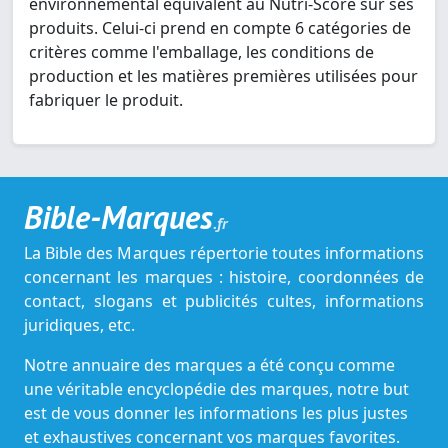
environnemental équivalent au Nutri-Score sur ses
produits. Celui-ci prend en compte 6 catégories de
critères comme l'emballage, les conditions de
production et les matières premières utilisées pour
fabriquer le produit.
Bible-Marques
.fr
La Bible des Marques répertorie toutes informations
concernant les marques : histoire, coordonnées de
contact, slogans et publicités cultes, informations
juridiques, etc.
Notre annuaire des marques a été conçu comme
une véritable encyclopédie des marques, notre but
est de vous donner les informations les plus justes
et exhaustives concernant vos marques favorites.