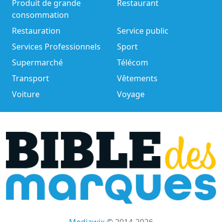
Produit de grande
Restaurant
consommation
Restauration
Service public
Services Professionnels
Sport
Supermarché
Télécom
Transport
Vêtements
Voiture
Voyage