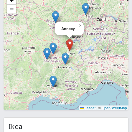
+
−
×
Annecy
Leaflet
|
©
OpenStreetMap
Ikea