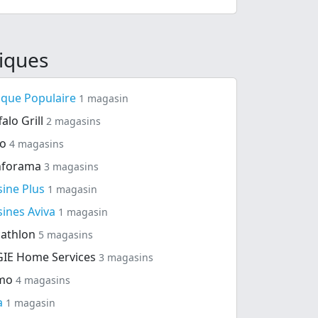
iques
que Populaire
1 magasin
falo Grill
2 magasins
io
4 magasins
nforama
3 magasins
sine Plus
1 magasin
sines Aviva
1 magasin
athlon
5 magasins
IE Home Services
3 magasins
mo
4 magasins
a
1 magasin