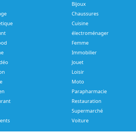
Bijoux
age
Chaussures
tique
Cuisine
unt
électroménager
ood
Femme
e
Immobilier
idéo
Jouet
on
Loisir
e
Moto
en
Parapharmacie
urant
Restauration
Supermarché
ents
Voiture