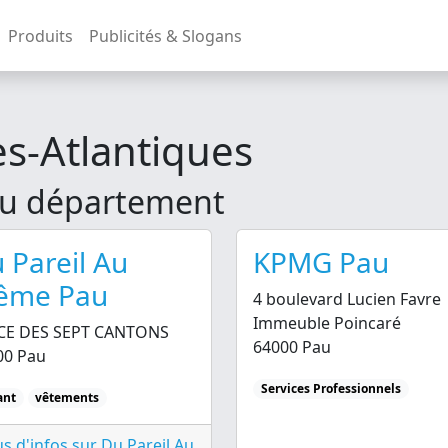
Produits
Publicités & Slogans
s-Atlantiques
u département
 Pareil Au
KPMG Pau
ême Pau
4 boulevard Lucien Favre
Immeuble Poincaré
CE DES SEPT CANTONS
64000 Pau
00 Pau
Services Professionnels
ant
vêtements
s d'infos sur Du Pareil Au