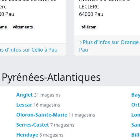
erc
LECLERC
00 Pau
64000 Pau
mme
vêtements
télécom
Plus d'infos sur Orange
s d'infos sur Celio à Pau
Pau
 Pyrénées-Atlantiques
Anglet
Ba
31 magasins
Lescar
Ort
16 magasins
Oloron-Sainte-Marie
Lo
11 magasins
Serres-Castet
Sai
7 magasins
Hendaye
Bil
6 magasins