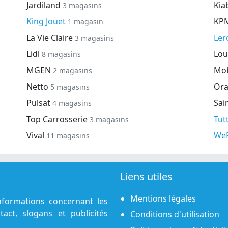
Jardiland
Kia
3 magasins
King Jouet
KP
1 magasin
La Vie Claire
Ler
3 magasins
Lidl
Lou
8 magasins
MGEN
Mob
2 magasins
Netto
Or
5 magasins
Pulsat
Sai
4 magasins
Top Carrosserie
Tut
3 magasins
Vival
We
11 magasins
Liens utiles
Mentions légales
nformations concernant les
act, slogans et publicités
Conditions d'utilisation