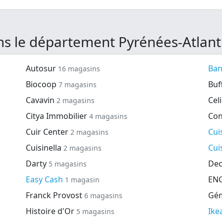
s le département Pyrénées-Atlant
Autosur
Ban
16 magasins
Biocoop
Buf
7 magasins
Cavavin
Cel
2 magasins
Citya Immobilier
Co
4 magasins
Cuir Center
Cui
2 magasins
Cuisinella
Cui
2 magasins
Darty
Dec
5 magasins
Easy Cash
ENG
1 magasin
Franck Provost
Gé
6 magasins
Histoire d'Or
Ike
5 magasins