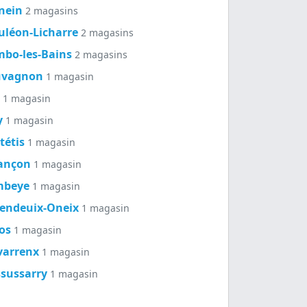
nein
2 magasins
léon-Licharre
2 magasins
bo-les-Bains
2 magasins
uvagnon
1 magasin
r
1 magasin
y
1 magasin
tétis
1 magasin
ançon
1 magasin
mbeye
1 magasin
endeuix-Oneix
1 magasin
os
1 magasin
varrenx
1 magasin
sussarry
1 magasin