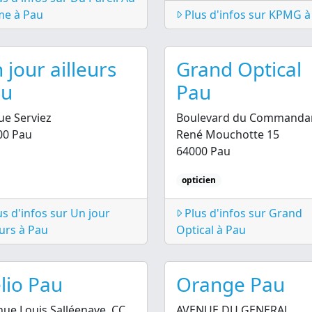
e à Pau
Plus d'infos sur KPMG à
 jour ailleurs
Grand Optical
au
Pau
ue Serviez
Boulevard du Commanda
00 Pau
René Mouchotte 15
64000 Pau
opticien
s d'infos sur Un jour
Plus d'infos sur Grand
eurs à Pau
Optical à Pau
lio Pau
Orange Pau
ue Louis Salléenave, CC
AVENUE DU GENERAL