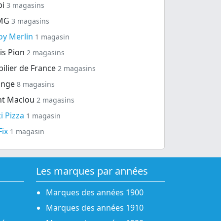
bi
3 magasins
MG
3 magasins
oy Merlin
1 magasin
is Pion
2 magasins
ilier de France
2 magasins
ange
8 magasins
nt Maclou
2 magasins
ti Pizza
1 magasin
Fix
1 magasin
Les marques par années
Marques des années 1900
Marques des années 1910