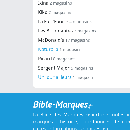
Ixina
2 magasins
Kiko
2 magasins
La Foir'Fouille
4 magasins
Les Briconautes
2 magasins
McDonald's
17 magasins
Naturalia
1 magasin
Picard
8 magasins
Sergent Major
5 magasins
Un jour ailleurs
1 magasin
Bible-Marques
.fr
La Bible des Marques répertorie toutes i
marques : histoire, coordonnées de cont
cultes, informations juridiques, etc.