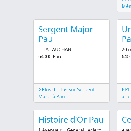
Mêm
Sergent Major
Un
Pau
P
CCIAL AUCHAN
20 r
64000 Pau
640
Plus d'infos sur Sergent
Plu
Major à Pau
aill
Histoire d'Or Pau
Ce
1 Avenue du General Leclerc
Aven