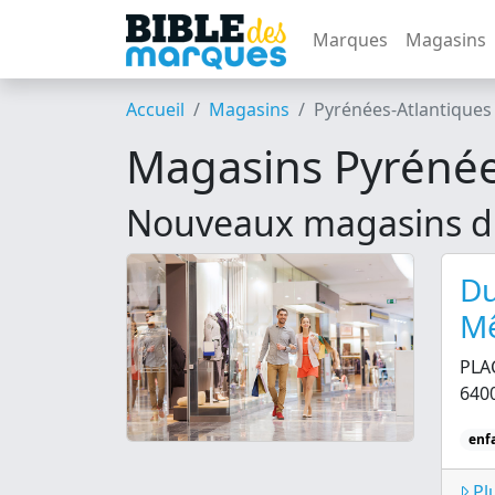
Marques
Magasins
Accueil
Magasins
Pyrénées-Atlantiques
Magasins Pyrénée
Nouveaux magasins d
Du
M
PLA
640
enf
Plu