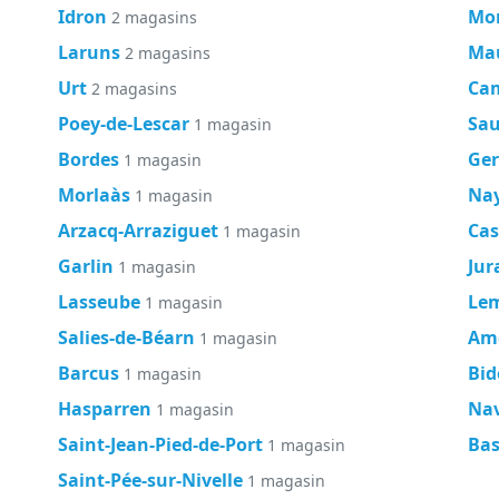
Idron
Mo
2 magasins
Laruns
Mau
2 magasins
Urt
Cam
2 magasins
Poey-de-Lescar
Sa
1 magasin
Bordes
Ge
1 magasin
Morlaàs
Na
1 magasin
Arzacq-Arraziguet
Cas
1 magasin
Garlin
Jur
1 magasin
Lasseube
Le
1 magasin
Salies-de-Béarn
Am
1 magasin
Barcus
Bid
1 magasin
Hasparren
Na
1 magasin
Saint-Jean-Pied-de-Port
Bas
1 magasin
Saint-Pée-sur-Nivelle
1 magasin