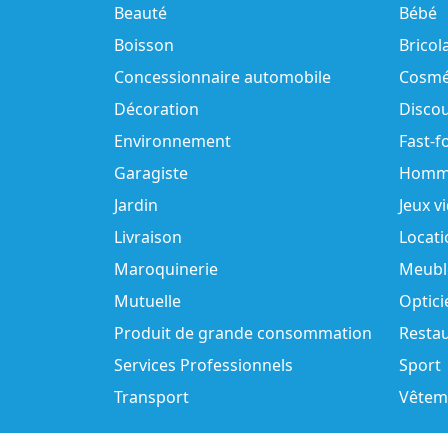
Beauté
Bébé
Boisson
Bricol
Concessionnaire automobile
Cosmé
Décoration
Disco
Environnement
Fast-f
Garagiste
Homm
Jardin
Jeux v
Livraison
Locati
Maroquinerie
Meubl
Mutuelle
Optici
Produit de grande consommation
Resta
Services Professionnels
Sport
Transport
Vêtem