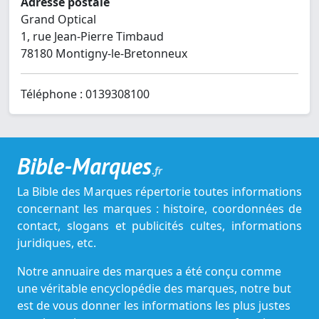
Adresse postale
Grand Optical
1, rue Jean-Pierre Timbaud
78180 Montigny-le-Bretonneux
Téléphone : 0139308100
Bible-Marques
.fr
La Bible des Marques répertorie toutes informations
concernant les marques : histoire, coordonnées de
contact, slogans et publicités cultes, informations
juridiques, etc.
Notre annuaire des marques a été conçu comme
une véritable encyclopédie des marques, notre but
est de vous donner les informations les plus justes