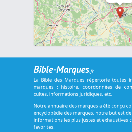
Bible-Marques
.fr
La Bible des Marques répertorie toutes i
marques : histoire, coordonnées de cont
cultes, informations juridiques, etc.
Notre annuaire des marques a été conçu c
encyclopédie des marques, notre but est de
informations les plus justes et exhaustive
favorites.