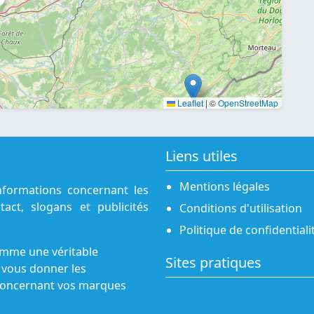
Leaflet
|
©
OpenStreetMap
Liens utiles
Mentions légales
nformations concernant les
act, slogans et publicités
Conditions d'utilisation
Politique de confidentiali
omme une véritable
Sites pratiques
 vous donner les
s concernant vos marques