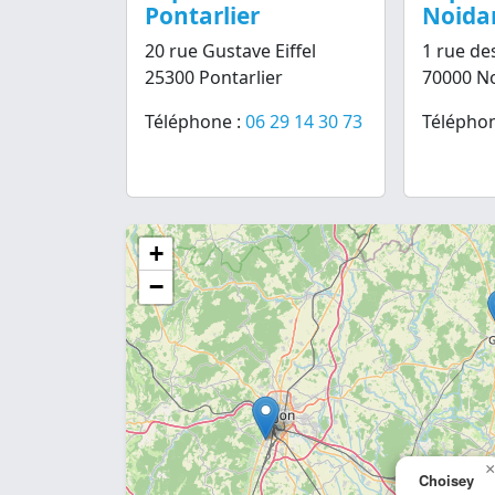
Pontarlier
Noidan
20 rue Gustave Eiffel
1 rue de
25300 Pontarlier
70000 No
Téléphone :
06 29 14 30 73
Téléphon
+
−
×
Choisey