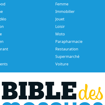
ood
Femme
e
Immobilier
idéo
Jouet
on
Loisir
e
Moto
en
Parapharmacie
urant
Restauration
Supermarché
ents
Voiture