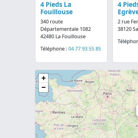
4 Pieds La
4 Pied
Fouillouse
Egrèv
340 route
2 rue Fe
Départementale 1082
38120 Sa
42480 La Fouillouse
Téléphon
Téléphone :
04 77 93 55 85
+
−