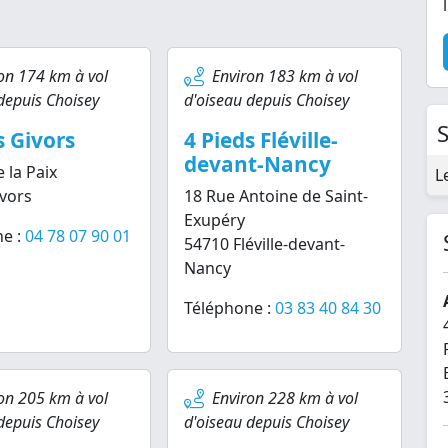
on 174 km à vol
Environ 183 km à vol
depuis Choisey
d'oiseau depuis Choisey
s Givors
4 Pieds Fléville-
devant-Nancy
 la Paix
L
vors
18 Rue Antoine de Saint-
Exupéry
e :
04 78 07 90 01
54710 Fléville-devant-
Nancy
Téléphone :
03 83 40 84 30
on 205 km à vol
Environ 228 km à vol
depuis Choisey
d'oiseau depuis Choisey