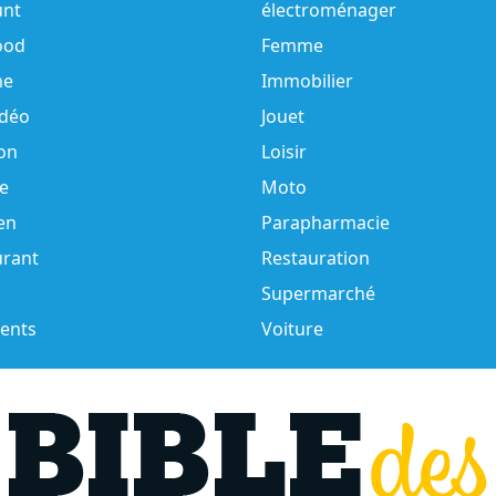
unt
électroménager
ood
Femme
e
Immobilier
idéo
Jouet
on
Loisir
e
Moto
en
Parapharmacie
urant
Restauration
Supermarché
ents
Voiture