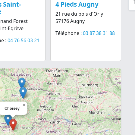
s Saint-
4 Pieds Augny
e
21 rue du bois d'Orly
rnand Forest
57176 Augny
int-Egrève
Téléphone :
03 87 38 31 88
e :
04 76 56 03 21
×
Choisey