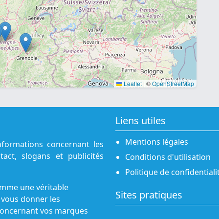
Leaflet
|
©
OpenStreetMap
Liens utiles
Mentions légales
nformations concernant les
act, slogans et publicités
Conditions d'utilisation
Politique de confidentiali
omme une véritable
Sites pratiques
 vous donner les
s concernant vos marques