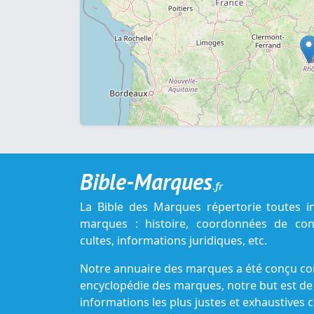
Bible-Marques
.fr
La Bible des Marques répertorie toutes i
marques : histoire, coordonnées de cont
cultes, informations juridiques, etc.
Notre annuaire des marques a été conçu c
encyclopédie des marques, notre but est de
informations les plus justes et exhaustive