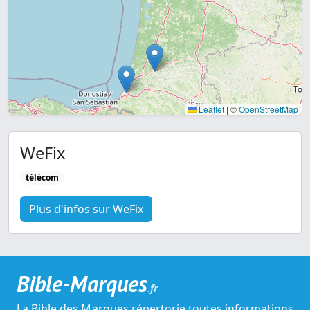
Leaflet
|
©
OpenStreetMap
WeFix
télécom
Plus d'infos sur WeFix
Bible-Marques
.fr
La Bible des Marques répertorie toutes informations