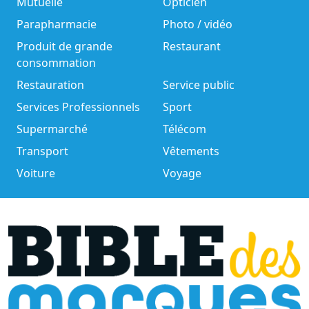
Mutuelle
Opticien
Parapharmacie
Photo / vidéo
Produit de grande
Restaurant
consommation
Restauration
Service public
Services Professionnels
Sport
Supermarché
Télécom
Transport
Vêtements
Voiture
Voyage