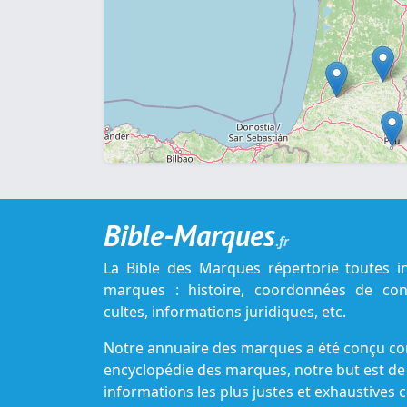
Bible-Marques
.fr
La Bible des Marques répertorie toutes i
marques : histoire, coordonnées de cont
cultes, informations juridiques, etc.
Notre annuaire des marques a été conçu c
encyclopédie des marques, notre but est de
informations les plus justes et exhaustive