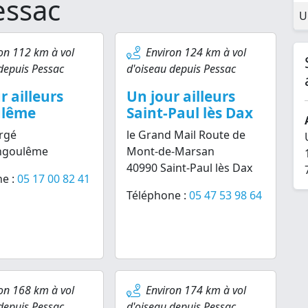
essac
U
on 112 km à vol
Environ 124 km à vol
depuis Pessac
d'oiseau depuis Pessac
r ailleurs
Un jour ailleurs
lême
Saint-Paul lès Dax
rgé
le Grand Mail Route de
ngoulême
Mont-de-Marsan
40990 Saint-Paul lès Dax
e :
05 17 00 82 41
Téléphone :
05 47 53 98 64
on 168 km à vol
Environ 174 km à vol
depuis Pessac
d'oiseau depuis Pessac