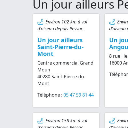
Un jour ailleurs P
Environ 102 km à vol
Envir
d'oiseau depuis Pessac
d'oiseau 
Un jour ailleurs
Un jou
Saint-Pierre-du-
Angou
Mont
8 rue He
Centre commercial Grand
16000 A
Moun
Téléphon
40280 Saint-Pierre-du-
Mont
Téléphone :
05 47 59 81 44
Environ 158 km à vol
Envir
d'oiseau depuis Pessac
d'oiseau 