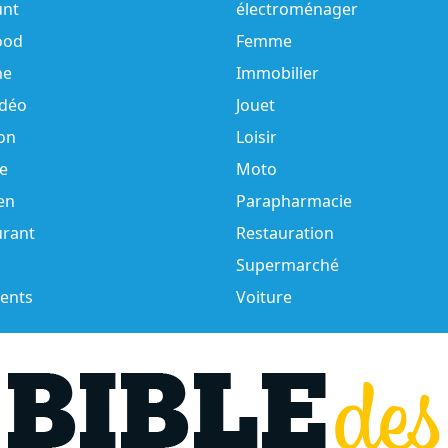
unt
électroménager
ood
Femme
e
Immobilier
idéo
Jouet
on
Loisir
e
Moto
en
Parapharmacie
urant
Restauration
Supermarché
ents
Voiture