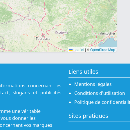
Leaflet
|
©
OpenStreetMap
Liens utiles
Mentions légales
nformations concernant les
act, slogans et publicités
Conditions d'utilisation
Politique de confidentiali
omme une véritable
Sites pratiques
 vous donner les
s concernant vos marques