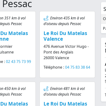
 Pessac
on 351 km à vol
Environ 435 km à vol
O
depuis Pessac
d'oiseau depuis Pessac
P
 Du Matelas
Le Roi Du Matelas
nne
Valence
Cormier
476 Avenue Victor Hugo -
ulsanne
Pont des Anglais
26000 Valence
e :
02 43 75 73 99
Téléphone :
04 75 83 38 64
on 450 km à vol
Environ 481 km à vol
depuis Pessac
d'oiseau depuis Pessac
 Du Matelas
Le Roi Du Matelas