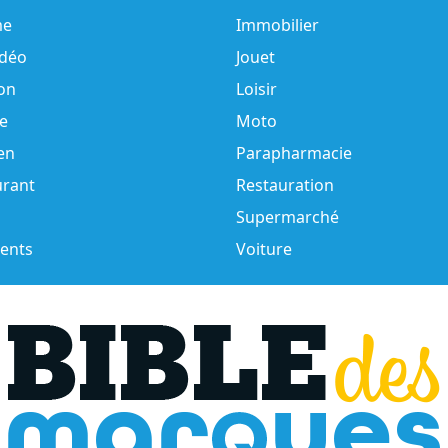
e
Immobilier
idéo
Jouet
on
Loisir
e
Moto
en
Parapharmacie
urant
Restauration
Supermarché
ents
Voiture