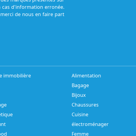
n cas d'information erronée.
 merci de nous en faire part
e immobilière
Alimentation
Bagage
Bijoux
age
Chaussures
tique
Cuisine
unt
électroménager
ood
Femme