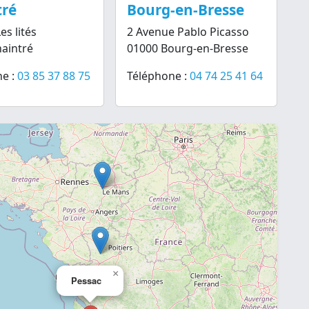
tré
Bourg-en-Bresse
es lités
2 Avenue Pablo Picasso
aintré
01000 Bourg-en-Bresse
e :
03 85 37 88 75
Téléphone :
04 74 25 41 64
×
Pessac