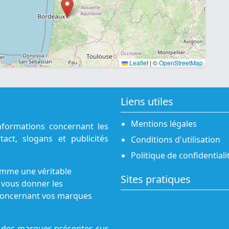
Leaflet
|
©
OpenStreetMap
Liens utiles
Mentions légales
nformations concernant les
act, slogans et publicités
Conditions d'utilisation
Politique de confidentiali
omme une véritable
Sites pratiques
 vous donner les
s concernant vos marques
ne des marques présentes sur