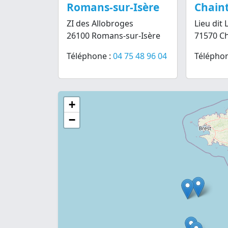
Romans-sur-Isère
Chain
ZI des Allobroges
Lieu dit L
26100 Romans-sur-Isère
71570 Ch
Téléphone :
04 75 48 96 04
Téléphon
+
−