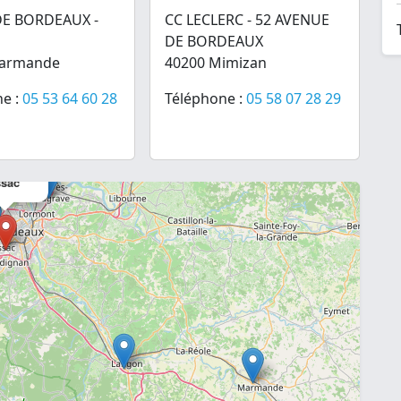
E BORDEAUX -
CC LECLERC - 52 AVENUE
DE BORDEAUX
Marmande
40200 Mimizan
e :
05 53 64 60 28
Téléphone :
05 58 07 28 29
×
sac