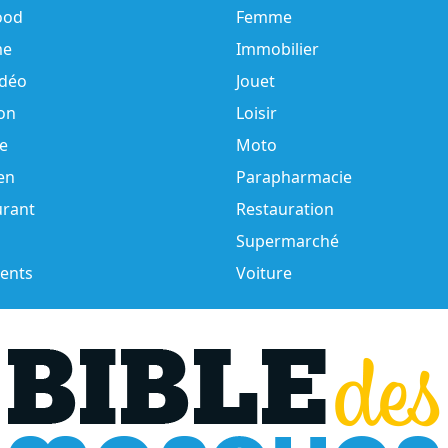
ood
Femme
e
Immobilier
idéo
Jouet
on
Loisir
e
Moto
en
Parapharmacie
urant
Restauration
Supermarché
ents
Voiture