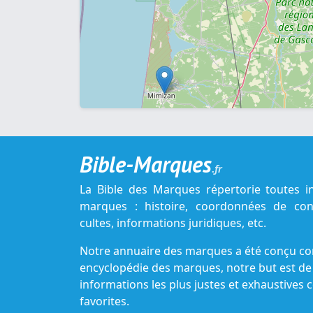
Bible-Marques
.fr
La Bible des Marques répertorie toutes i
marques : histoire, coordonnées de cont
cultes, informations juridiques, etc.
Notre annuaire des marques a été conçu c
encyclopédie des marques, notre but est de
informations les plus justes et exhaustive
favorites.