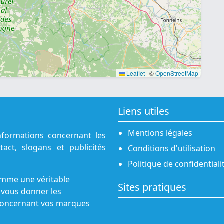
Leaflet
|
©
OpenStreetMap
Liens utiles
Mentions légales
nformations concernant les
act, slogans et publicités
Conditions d'utilisation
Politique de confidentiali
omme une véritable
Sites pratiques
 vous donner les
s concernant vos marques