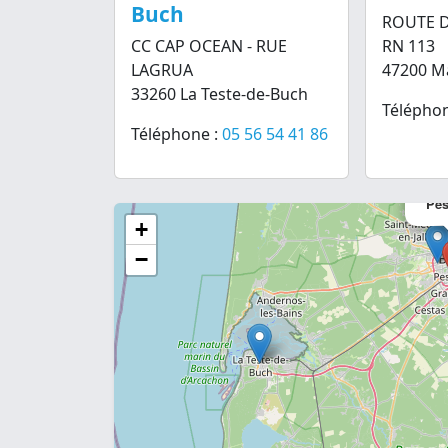
Buch
ROUTE D
CC CAP OCEAN - RUE
RN 113
LAGRUA
47200 
33260 La Teste-de-Buch
Téléphon
Téléphone :
05 56 54 41 86
Pes
+
−