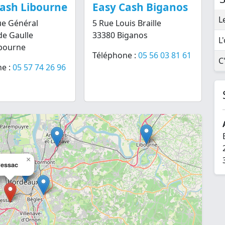
Cash Libourne
Easy Cash Biganos
L
ue Général
5 Rue Louis Braille
de Gaulle
33380 Biganos
L
ibourne
Téléphone :
05 56 03 81 61
C
e :
05 57 74 26 96
×
essac