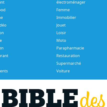
unt
électroménager
ood
Femme
e
Immobilier
idéo
Jouet
on
Loisir
e
Moto
en
Parapharmacie
urant
Restauration
Supermarché
ents
Voiture