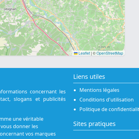
Leaflet
|
©
OpenStreetMap
Liens utiles
Mentions légales
nformations concernant les
act, slogans et publicités
Conditions d'utilisation
Politique de confidentiali
omme une véritable
Sites pratiques
 vous donner les
s concernant vos marques