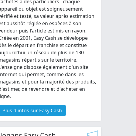
rachetés à des particuliers : chaque
appareil ou objet est soigneusement
vérifié et testé, sa valeur après estimation
est aussitôt réglée en espèces à son
vendeur puis l'article est mis en rayon.
Créée en 2001, Easy Cash se développe
dès le départ en franchise et constitue
aujourd'hui un réseau de plus de 130
magasins répartis sur le territoire.
L'enseigne dispose également d'un site
Internet qui permet, comme dans les
magasins et pour la majorité des produits,
d'estimer, de revendre et d'acheter en
ligne.
Plus d'infos sur Easy Cash
Slogans Easy Cash