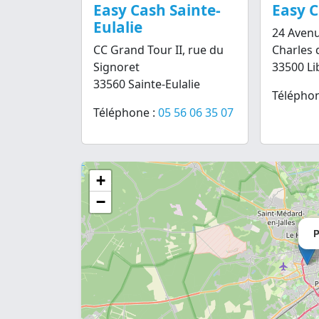
Easy Cash Sainte-
Easy 
Eulalie
24 Aven
CC Grand Tour II, rue du
Charles 
Signoret
33500 L
33560 Sainte-Eulalie
Téléphon
Téléphone :
05 56 06 35 07
+
−
P