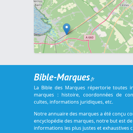
Bible-Marques
.fr
La Bible des Marques répertorie toutes i
marques : histoire, coordonnées de cont
cultes, informations juridiques, etc.
Notre annuaire des marques a été conçu c
encyclopédie des marques, notre but est de
informations les plus justes et exhaustive