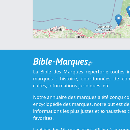
Bible-Marques
.fr
La Bible des Marques répertorie toutes i
marques : histoire, coordonnées de cont
cultes, informations juridiques, etc.
Notre annuaire des marques a été conçu c
encyclopédie des marques, notre but est de
informations les plus justes et exhaustive
favorites.
La Bible des Marques n'est affiliée à aucu