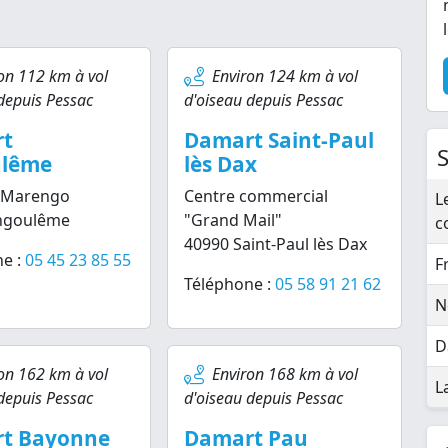
on 112 km à vol
Environ 124 km à vol
depuis Pessac
d'oiseau depuis Pessac
t
Damart Saint-Paul
lême
lès Dax
e Marengo
Centre commercial
L
ngoulême
"Grand Mail"
c
40990 Saint-Paul lès Dax
e :
05 45 23 85 55
F
Téléphone :
05 58 91 21 62
N
D
on 162 km à vol
Environ 168 km à vol
L
depuis Pessac
d'oiseau depuis Pessac
t Bayonne
Damart Pau