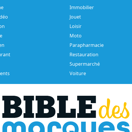
e
Immobilier
idéo
Jouet
on
Loisir
e
Moto
en
Parapharmacie
urant
Restauration
Supermarché
ents
Voiture