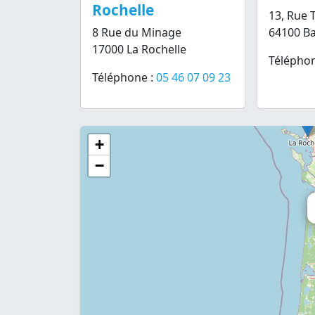
Rochelle
13, Rue 
8 Rue du Minage
64100 B
17000 La Rochelle
Téléphon
Téléphone :
05 46 07 09 23
+
−