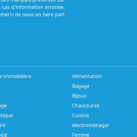
n cas d'information erronée.
 merci de nous en faire part
e immobilière
Alimentation
Bagage
Bijoux
age
Chaussures
tique
Cuisine
unt
électroménager
ood
Femme