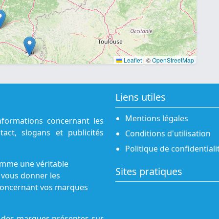
Leaflet
|
©
OpenStreetMap
Liens utiles
Mentions légales
nformations concernant les
act, slogans et publicités
Conditions d'utilisation
Politique de confidentiali
omme une véritable
Sites pratiques
 vous donner les
s concernant vos marques
ne des marques présentes sur