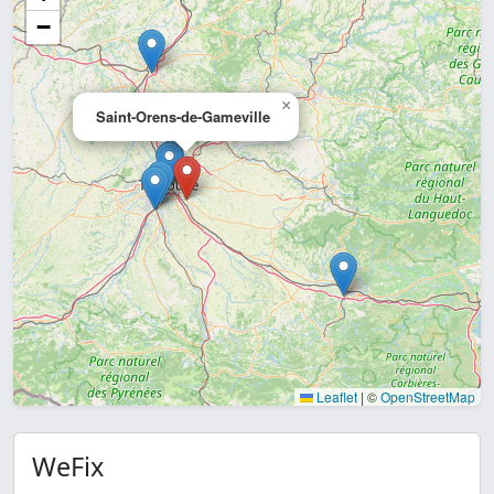
−
×
Saint-Orens-de-Gameville
Leaflet
|
©
OpenStreetMap
WeFix