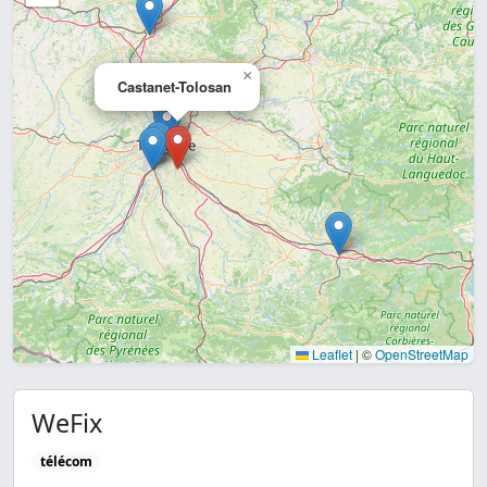
×
Castanet-Tolosan
Leaflet
|
©
OpenStreetMap
WeFix
télécom