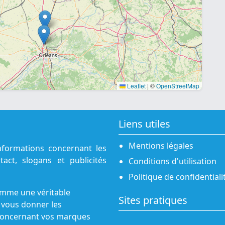
Leaflet
|
©
OpenStreetMap
Liens utiles
Mentions légales
nformations concernant les
act, slogans et publicités
Conditions d'utilisation
Politique de confidentiali
omme une véritable
Sites pratiques
 vous donner les
s concernant vos marques