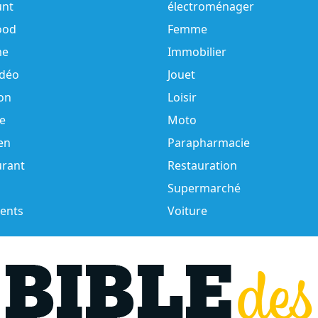
unt
électroménager
ood
Femme
e
Immobilier
idéo
Jouet
on
Loisir
e
Moto
en
Parapharmacie
urant
Restauration
Supermarché
ents
Voiture