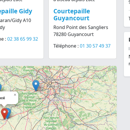
paille Gidy
Courtepaille
Guyancourt
Saran/Gidy A10
idy
Rond Point des Sangliers
78280 Guyancourt
e :
02 38 65 99 32
Téléphone :
01 30 57 49 37
×
ucé