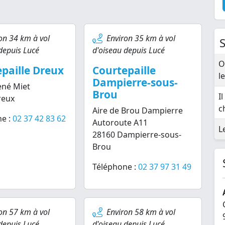
on 34 km à vol
Environ 35 km à vol
S
depuis Lucé
d'oiseau depuis Lucé
O
paille Dreux
Courtepaille
l
Dampierre-sous-
ené Miet
Brou
I
reux
c
Aire de Brou Dampierre
e :
02 37 42 83 62
Autoroute A11
L
28160 Dampierre-sous-
Brou
Téléphone :
02 37 97 31 49
on 57 km à vol
Environ 58 km à vol
depuis Lucé
d'oiseau depuis Lucé