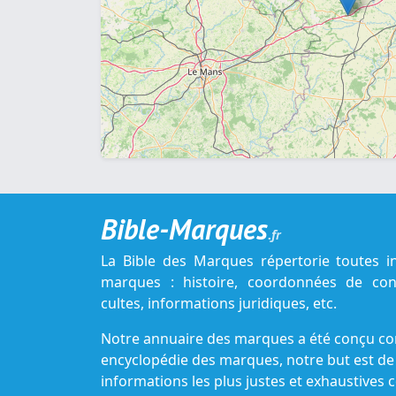
Bible-Marques
.fr
La Bible des Marques répertorie toutes i
marques : histoire, coordonnées de cont
cultes, informations juridiques, etc.
Notre annuaire des marques a été conçu c
encyclopédie des marques, notre but est de
informations les plus justes et exhaustive