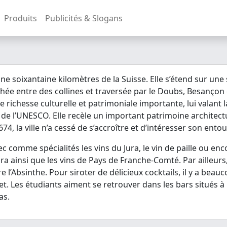
Produits
Publicités & Slogans
une soixantaine kilomètres de la Suisse. Elle s’étend sur une
hée entre des collines et traversée par le Doubs, Besançon 
richesse culturelle et patrimoniale importante, lui valant la q
 de l’UNESCO. Elle recèle un important patrimoine architect
74, la ville n’a cessé de s’accroître et d’intéresser son ento
ec comme spécialités les vins du Jura, le vin de paille ou enc
ra ainsi que les vins de Pays de Franche-Comté. Par ailleurs
e l’Absinthe. Pour siroter de délicieux cocktails, il y a be
. Les étudiants aiment se retrouver dans les bars situés à 
as.